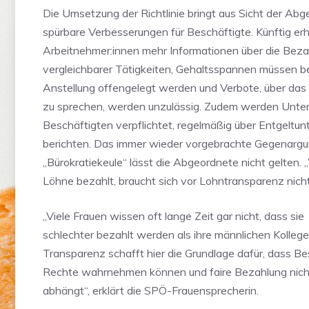
Die Umsetzung der Richtlinie bringt aus Sicht der Ab
spürbare Verbesserungen für Beschäftigte. Künftig er
Arbeitnehmer:innen mehr Informationen über die Bez
vergleichbarer Tätigkeiten, Gehaltsspannen müssen be
Anstellung offengelegt werden und Verbote, über da
zu sprechen, werden unzulässig. Zudem werden Unt
Beschäftigten verpflichtet, regelmäßig über Entgeltun
berichten. Das immer wieder vorgebrachte Gegenarg
„Bürokratiekeule“ lässt die Abgeordnete nicht gelten.
Löhne bezahlt, braucht sich vor Lohntransparenz nicht
„Viele Frauen wissen oft lange Zeit gar nicht, dass sie
schlechter bezahlt werden als ihre männlichen Kolleg
Transparenz schafft hier die Grundlage dafür, dass Be
Rechte wahrnehmen können und faire Bezahlung nich
abhängt“, erklärt die SPÖ-Frauensprecherin.