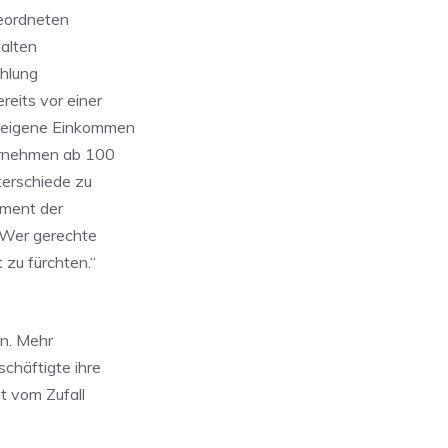
geordneten
halten
ahlung
reits vor einer
s eigene Einkommen
ernehmen ab 100
terschiede zu
ument der
 „Wer gerechte
 zu fürchten.“
en. Mehr
schäftigte ihre
t vom Zufall