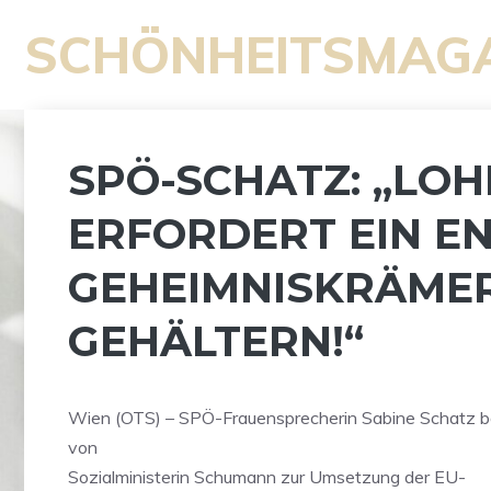
Zum
SCHÖNHEITSMAG
Inhalt
springen
SPÖ-SCHATZ: „LO
ERFORDERT EIN E
GEHEIMNISKRÄMER
GEHÄLTERN!“
Wien (OTS) – SPÖ-Frauensprecherin Sabine Schatz b
von
Sozialministerin Schumann zur Umsetzung der EU-