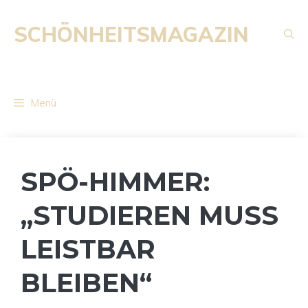
Zum
Inhalt
SCHÖNHEITSMAGAZIN
springen
Menü
SPÖ-HIMMER:
„STUDIEREN MUSS
LEISTBAR
BLEIBEN“