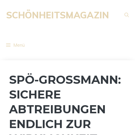
Zum
Inhalt
SCHÖNHEITSMAGAZIN
springen
Menü
SPÖ-GROSSMANN:
SICHERE
ABTREIBUNGEN
ENDLICH ZUR