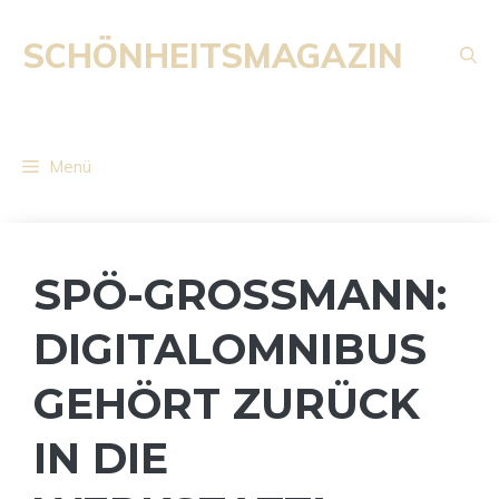
Zum
Inhalt
SCHÖNHEITSMAGAZIN
springen
Menü
SPÖ-GROSSMANN:
DIGITALOMNIBUS
GEHÖRT ZURÜCK
IN DIE