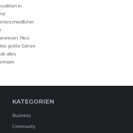
oalition in
und
nterschiedlicher
n
 gewesen. Nico
, das große Ganze
ir alles
tenheim
KATEGORIEN
Business
Community