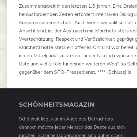
Zusammenarbeit in den letzten 1,5 Jahren. Eine Dreierk
herausfordernden Zeiten erfordert intensiven Dialog 
Kompromissbereitschaft. Auch wenn wir politisch oft u
Ansicht sind, ist der Austausch mit Marchetti stets vo
Wertschätzung, Respekt und Verlässlichkeit geprägt
Marchetti hatte stets ein offenes Ohr und war bereit
in den Mittelpunkt zu stellen. Lieber Nico, ich wünsche d
Gute und viel Erfolg für deinen weiteren Weg“, so Sel
gegenüber dem SPÖ-Pressedienst. **** (Schluss) ls
SCHÖNHEITSMAGAZIN
Schönheit liegt klar im Auge des Betrachters -
dennoch möchte jeder Mensch das Beste aus sich
machen. Schönheitsoperationen sind daher schon