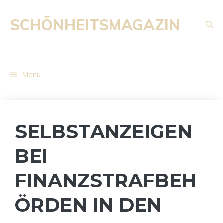
Zum
Inhalt
SCHÖNHEITSMAGAZIN
springen
Menü
SELBSTANZEIGEN
BEI
FINANZSTRAFBEH
ÖRDEN IN DEN