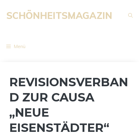
Zum
Inhalt
SCHÖNHEITSMAGAZIN
springen
Menü
REVISIONSVERBAN
D ZUR CAUSA
„NEUE
EISENSTÄDTER“