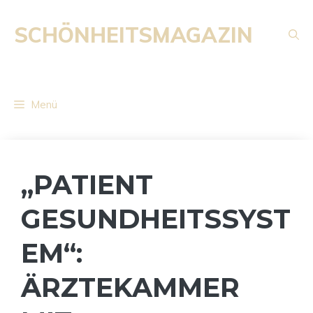
Zum
Inhalt
SCHÖNHEITSMAGAZIN
springen
Menü
„PATIENT
GESUNDHEITSSYST
EM“:
ÄRZTEKAMMER