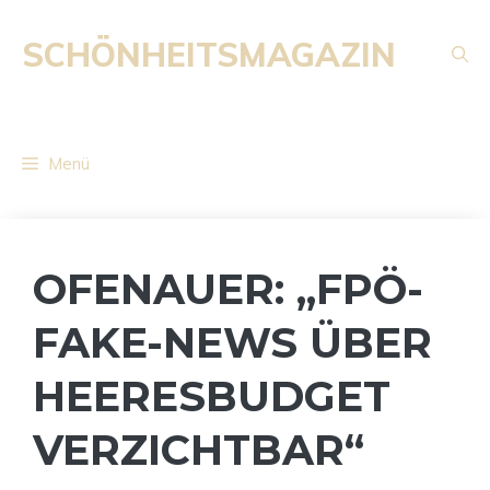
Zum
Inhalt
SCHÖNHEITSMAGAZIN
springen
Menü
OFENAUER: „FPÖ-
FAKE-NEWS ÜBER
HEERESBUDGET
VERZICHTBAR“