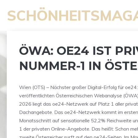
Zum
SCHÖNHEITSMAG
Inhalt
springen
ÖWA: OE24 IST PR
NUMMER-1 IN ÖST
Wien (OTS) – Nächster großer Digital-Erfolg für oe24:
veröffentlichten Österreichischen Webanalyse (ÖWA) 
2026 liegt das oe24-Netzwerk auf Platz 1 aller priva
Dachangebote. Das oe24-Netzwerk kommt im ersten 
Monatsschnitt auf sensationelle 52,2% Reichweite u
1 der privaten Online-Angebote. Das heißt: Schon meh
zweite Österreicher surft auf den oe24-Seiten. Im Mo