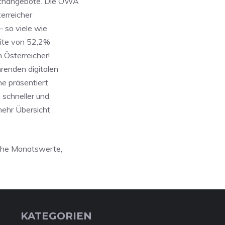
achangebote. Die ÖWA
erreicher
 so viele wie
eite von 52,2%
 Österreicher!
renden digitalen
e präsentiert
 schneller und
mehr Übersicht
che Monatswerte,
KATEGORIEN