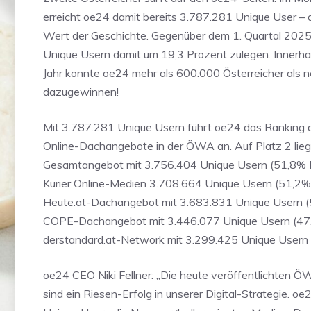
erreicht oe24 damit bereits 3.787.281 Unique User – d
Wert der Geschichte. Gegenüber dem 1. Quartal 2025
Unique Usern damit um 19,3 Prozent zulegen. Innerha
Jahr konnte oe24 mehr als 600.000 Österreicher als 
dazugewinnen!
Mit 3.787.281 Unique Usern führt oe24 das Ranking d
Online-Dachangebote in der ÖWA an. Auf Platz 2 lieg
Gesamtangebot mit 3.756.404 Unique Usern (51,8% R
Kurier Online-Medien 3.708.664 Unique Usern (51,2%
Heute.at-Dachangebot mit 3.683.831 Unique Usern (
COPE-Dachangebot mit 3.446.077 Unique Usern (47
derstandard.at-Network mit 3.299.425 Unique Usern 
oe24 CEO Niki Fellner: „Die heute veröffentlichten 
sind ein Riesen-Erfolg in unserer Digital-Strategie. oe2