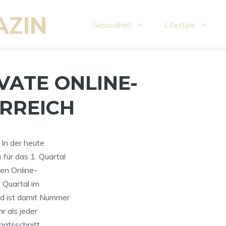
AZIN
Gesundheit
Lifestyle
IVATE ONLINE-
ERREICH
 In der heute
für das 1. Quartal
ten Online-
Quartal im
nd ist damit Nummer
r als jeder
natsschnitt