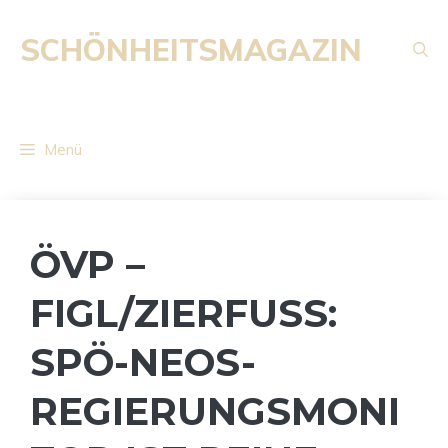
Zum
Inhalt
SCHÖNHEITSMAGAZIN
springen
Menü
ÖVP –
FIGL/ZIERFUSS: S
PÖ-NEOS-R
EGIERUNGSMONIT