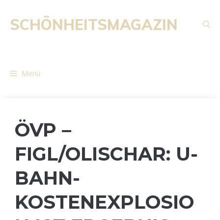
Zum
Inhalt
SCHÖNHEITSMAGAZIN
springen
Menü
ÖVP –
FIGL/OLISCHAR: U-
BAHN-
KOSTENEXPLOSIO