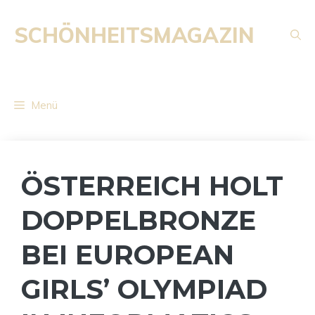
Zum
Inhalt
SCHÖNHEITSMAGAZIN
springen
Menü
ÖSTERREICH HOLT
DOPPELBRONZE
BEI EUROPEAN
GIRLS’ OLYMPIAD