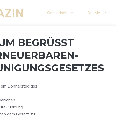
AZIN
Gesundheit
Lifestyle
M BEGRÜSST B
NEUERBAREN-A
NIGUNGSGESETZES
t am Donnerstag das
erlichen
ute-Einigung
nen dem Gesetz zu.