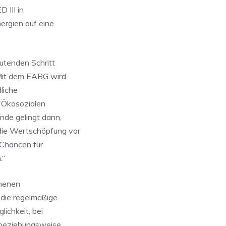
 III in
ergien auf eine
utenden Schritt
Mit dem EABG wird
liche
s Ökosozialen
nde gelingt dann,
ie Wertschöpfung vor
 Chancen für
.“
ehenen
 die regelmäßige
lichkeit, bei
 beziehungsweise