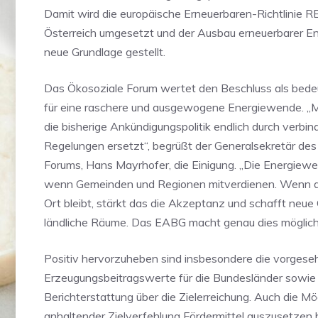
Damit wird die europäische Erneuerbaren-Richtlinie RED
Österreich umgesetzt und der Ausbau erneuerbarer En
neue Grundlage gestellt.
Das Ökosoziale Forum wertet den Beschluss als bede
für eine raschere und ausgewogene Energiewende. „
die bisherige Ankündigungspolitik endlich durch verbind
Regelungen ersetzt“, begrüßt der Generalsekretär de
Forums, Hans Mayrhofer, die Einigung. „Die Energiewe
wenn Gemeinden und Regionen mitverdienen. Wenn d
Ort bleibt, stärkt das die Akzeptanz und schafft neue
ländliche Räume. Das EABG macht genau dies möglich
Positiv hervorzuheben sind insbesondere die vorges
Erzeugungsbeitragswerte für die Bundesländer sowie
Berichterstattung über die Zielerreichung. Auch die Mög
anhaltender Zielverfehlung Fördermittel auszusetzen