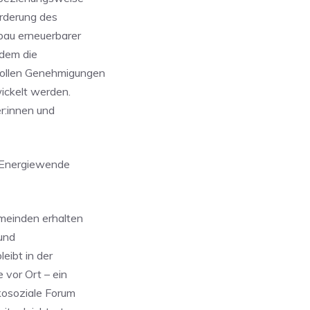
orderung des
bau erneuerbarer
udem die
sollen Genehmigungen
wickelt werden.
r:innen und
r Energiewende
meinden erhalten
 und
eibt in der
 vor Ort – ein
kosoziale Forum