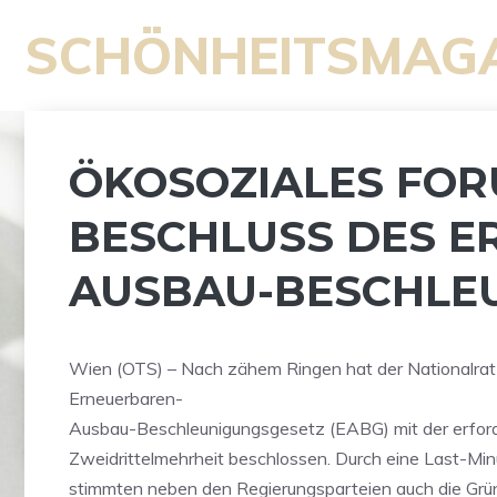
Zum
SCHÖNHEITSMAG
Inhalt
springen
ÖKOSOZIALES FORU
ESCHLUSS DES ER
USBAU-BESCHLEU
Wien (OTS) – Nach zähem Ringen hat der Nationalra
Erneuerbaren-
Ausbau-Beschleunigungsgesetz (EABG) mit der erford
Zweidrittelmehrheit beschlossen. Durch eine Last-Min
stimmten neben den Regierungsparteien auch die Grü