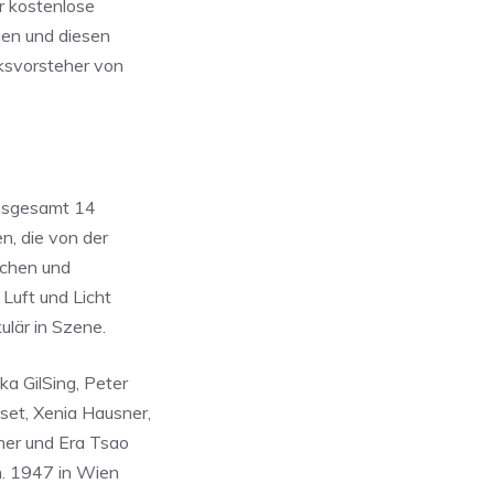
ir kostenlose
gen und diesen
ksvorsteher von
insgesamt 14
, die von der
schen und
Luft und Licht
ulär in Szene.
a GilSing, Peter
set, Xenia Hausner,
rner und Era Tsao
. 1947 in Wien