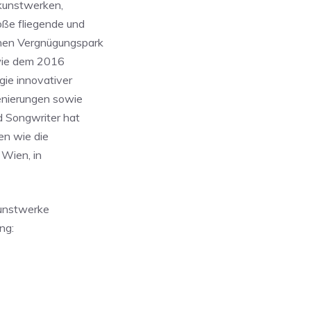
nkunstwerken,
oße fliegende und
chen Vergnügungspark
wie dem 2016
ie innovativer
enierungen sowie
d Songwriter hat
en wie die
 Wien, in
Kunstwerke
ng: