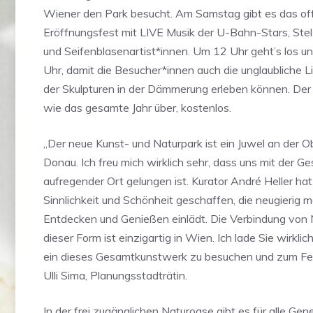
Wiener den Park besucht. Am Samstag gibt es das offi
Eröffnungsfest mit LIVE Musik der U-Bahn-Stars, St
und Seifenblasenartist*innen. Um 12 Uhr geht’s los un
Uhr, damit die Besucher*innen auch die unglaubliche L
der Skulpturen in der Dämmerung erleben können. Der Ei
wie das gesamte Jahr über, kostenlos.
„Der neue Kunst- und Naturpark ist ein Juwel an der O
Donau. Ich freu mich wirklich sehr, dass uns mit der Ge
aufregender Ort gelungen ist. Kurator André Heller ha
Sinnlichkeit und Schönheit geschaffen, die neugierig
Entdecken und Genießen einlädt. Die Verbindung von 
dieser Form ist einzigartig in Wien. Ich lade Sie wirkli
ein dieses Gesamtkunstwerk zu besuchen und zum Fe
Ulli Sima, Planungsstadträtin.
In der frei zugänglichen Naturoase gibt es für alle Gen