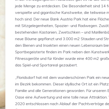
jede Menge zu entdecken. Die Besonderheit sind 14 fa
verspielte und gigantische Kunstwerke, die teilweise
hoch sind. Der neue Bank Austria Park hat eine Fläc
mit Sitzgelegenheiten, Spazier- und Radwegen. Zusät
bestehenden Kastanien, Zwetschken – und Marillen
neue Bäume gepflanzt und 3.000 m2 Stauden und Strä
den Bienen und Insekten einen neuen Lebensraum bie
Sportbegeisterte finden im Park neben den Kunstwer
Fitnessgeräte und für Kinder wurde eine 400 m2 große
das Spiel-und Sportareal gezaubert.
„Floridsdorf hat mit dem wunderschönen Park ein ne
im Bezirk bekommen. Dieser idyllische Ort ist ein Platz
Familie und alle Generationen geworden. Für unseren B
Oase eine Aufwertung und eine tolle neue Attraktion.
2020 entschlossen nach Ablauf der Pachtverträge de