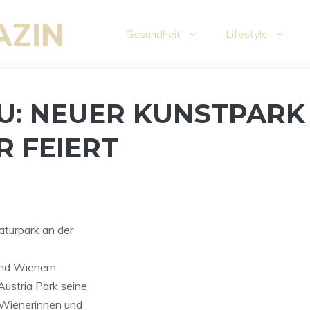
AZIN
Gesundheit
Lifestyle
U: NEUER KUNSTPARK
R FEIERT
!
turpark an der
 und Wienern
ustria Park seine
 Wienerinnen und