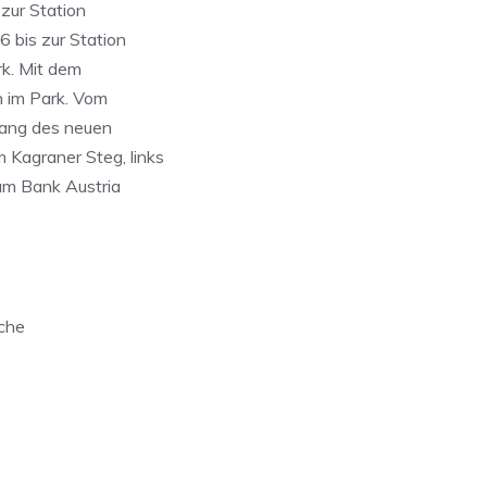
 zur Station
 bis zur Station
rk. Mit dem
n im Park. Vom
tlang des neuen
Kagraner Steg, links
um Bank Austria
äche