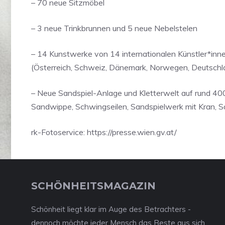
– 70 neue Sitzmöbel
– 3 neue Trinkbrunnen und 5 neue Nebelstelen
– 14 Kunstwerke von 14 internationalen Künstler*inn
(Österreich, Schweiz, Dänemark, Norwegen, Deutschla
– Neue Sandspiel-Anlage und Kletterwelt auf rund 40
Sandwippe, Schwingseilen, Sandspielwerk mit Kran, S
rk-Fotoservice: https://presse.wien.gv.at/
SCHÖNHEITSMAGAZIN
Schönheit liegt klar im Auge des Betrachters -
dennoch möchte jeder Mensch das Beste aus sich