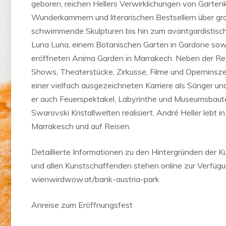
geboren, reichen Hellers Verwirklichungen von Garte
Wunderkammern und literarischen Bestsellern über gr
schwimmende Skulpturen bis hin zum avantgardistis
Luna Luna, einem Botanischen Garten in Gardone so
eröffneten Anima Garden in Marrakech. Neben der Reg
Shows, Theaterstücke, Zirkusse, Filme und Operninsz
einer vielfach ausgezeichneten Karriere als Sänger un
er auch Feuerspektakel, Labyrinthe und Museumsbaut
Swarovski Kristallwelten realisiert. André Heller lebt in
Marrakesch und auf Reisen.
Detaillierte Informationen zu den Hintergründen der 
und allen Kunstschaffenden stehen online zur Verfügu
wienwirdwow.at/bank-austria-park
Anreise zum Eröffnungsfest