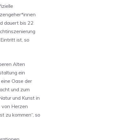
zielle
elzengeher*innen
d dauert bis 22
ichtinszenierung
ntritt ist, so
beren Alten
staltung ein
t eine Oase der
 macht und zum
Natur und Kunst in
ch von Herzen
st zu kommen“, so
erationen