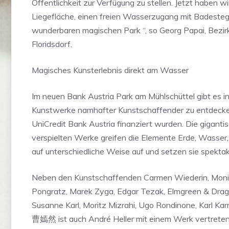
Öffentlichkeit zur Verfügung zu stellen. Jetzt haben w
Liegefläche, einen freien Wasserzugang mit Badeste
wunderbaren magischen Park “, so Georg Papai, Bezir
Floridsdorf.
Magisches Kunsterlebnis direkt am Wasser
Im neuen Bank Austria Park am Mühlschüttel gibt es 
Kunstwerke namhafter Kunstschaffender zu entdecken
UniCredit Bank Austria finanziert wurden. Die giganti
verspielten Werke greifen die Elemente Erde, Wasser, 
auf unterschiedliche Weise auf und setzen sie spektak
Neben den Kunstschaffenden Carmen Wiederin, Monik
Pongratz, Marek Zyga, Edgar Tezak, Elmgreen & Drag
Susanne Karl, Moritz Mizrahi, Ugo Rondinone, Karl Ka
曹嫣然 ist auch André Heller mit einem Werk vertreten