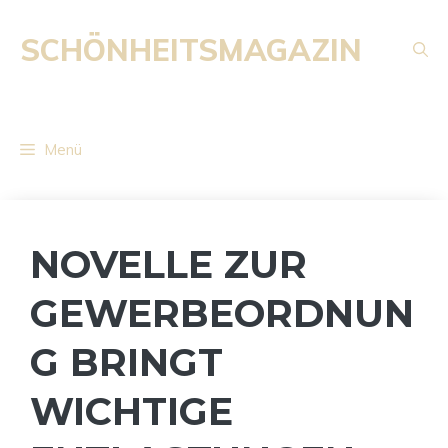
Zum
Inhalt
SCHÖNHEITSMAGAZIN
springen
Menü
NOVELLE ZUR
GEWERBEORDNUN
G BRINGT
WICHTIGE