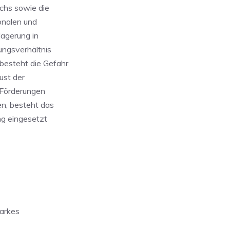
chs sowie die
onalen und
lagerung in
ungsverhältnis
besteht die Gefahr
ust der
 Förderungen
en, besteht das
ng eingesetzt
tarkes