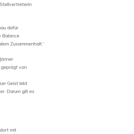
tellvertreterin
nau dafür
ge Balance
ialem Zusammenhalt.“
 Jänner
r geprägt von
er Geist lebt
r. Darum gilt es
dort mit