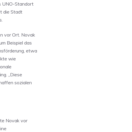
Als UNO-Standort
t die Stadt
s.
n vor Ort. Novak
um Beispiel das
nsförderung, etwa
ekte wie
ionale
ing. „Diese
chaffen sozialen
te Novak vor
eine