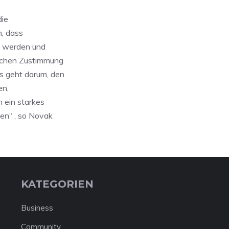
die
n, dass
n werden und
lichen Zustimmung
s geht darum, den
en,
 ein starkes
en“ , so Novak
KATEGORIEN
Business
Community