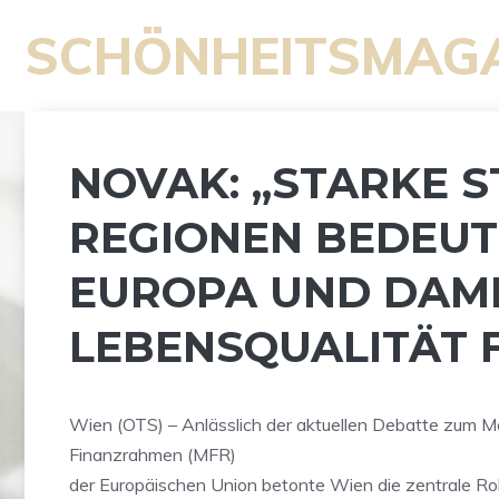
Zum
SCHÖNHEITSMAG
Inhalt
springen
NOVAK: „STARKE 
REGIONEN BEDEUT
EUROPA UND DAM
LEBENSQUALITÄT 
Wien (OTS) – Anlässlich der aktuellen Debatte zum M
Finanzrahmen (MFR)
der Europäischen Union betonte Wien die zentrale Rol