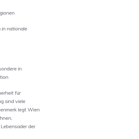
egionen
in nationale
sondere in
tion
erheit für
g sind viele
ugenmerk legt Wien
ohnen,
e Lebensader der