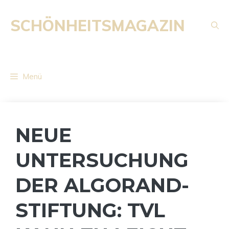
Zum
Inhalt
SCHÖNHEITSMAGAZIN
springen
Menü
NEUE
UNTERSUCHUNG
DER ALGORAND-
STIFTUNG: TVL