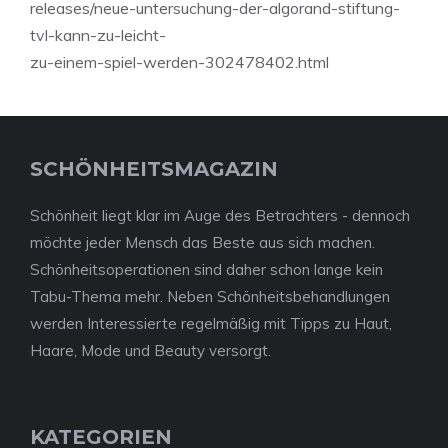
releases/neue-untersuchung-der-algorand-stiftung-
tvl-kann-zu-leicht-
zu-einem-spiel-werden-302478402.html
SCHÖNHEITSMAGAZIN
Schönheit liegt klar im Auge des Betrachters - dennoch
möchte jeder Mensch das Beste aus sich machen.
Schönheitsoperationen sind daher schon lange kein
Tabu-Thema mehr. Neben Schönheitsbehandlungen
werden Interessierte regelmäßig mit Tipps zu Haut,
Haare, Mode und Beauty versorgt.
KATEGORIEN