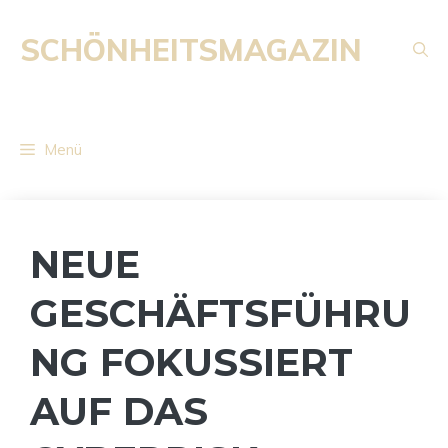
Zum
Inhalt
SCHÖNHEITSMAGAZIN
springen
Menü
NEUE
GESCHÄFTSFÜHRU
NG FOKUSSIERT
AUF DAS