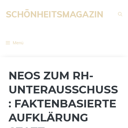
Zum
Inhalt
SCHÖNHEITSMAGAZIN
springen
Menü
NEOS ZUM RH-
UNTERAUSSCHUSS
: FAKTENBASIERTE
AUFKLÄRUNG