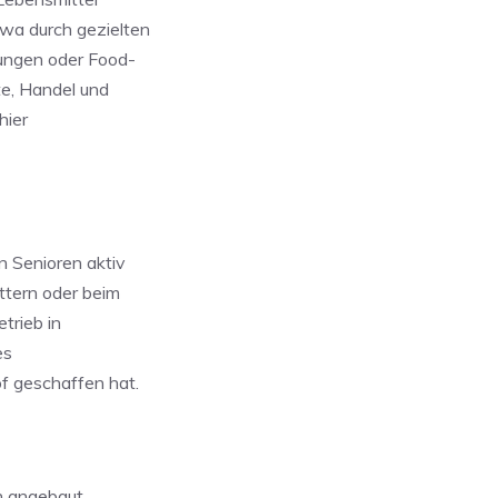
wa durch gezielten
ungen oder Food-
te, Handel und
hier
 Senioren aktiv
ttern oder beim
trieb in
es
f geschaffen hat.
n angebaut.