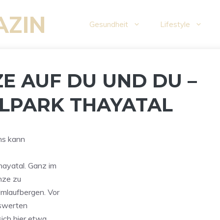
AZIN
Gesundheit
Lifestyle
E AUF DU UND DU –
ALPARK THAYATAL
chs kann
hayatal. Ganz im
nze zu
Umlaufbergen. Vor
nswerten
sich hier etwa