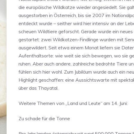
die europäische Wildkatze wieder angesiedelt. Sie galt
ausgestorben in Österreich, bis sie 2007 im Nationalp
entdeckt wurde – seither wird hier intensiv an der Le
scheuen Wildtiere geforscht. Gerade wurde ein neues 
gestartet: zwei Wildkatzen-Findlinge wurden mit Se
ausgewildert. Seit etwa einem Monat liefern sie Daten
Aufenthaltsorte: wie weit sie sich bewegen, wo sie g
ruhen. Aber auch andere, zahlreiche bedrohte Tiere u
fühlen sich hier wohl. Zum Jubiläum wurde auch ein n
Highlight geschaffen: eine Aussichtswarte mit spekta
über das Thayatal.
Weitere Themen von „Land und Leute“ am 14. Juni:
Zu schade für die Tonne
Pro Jahr landen österreichweit rund 500.000 Tonnen 