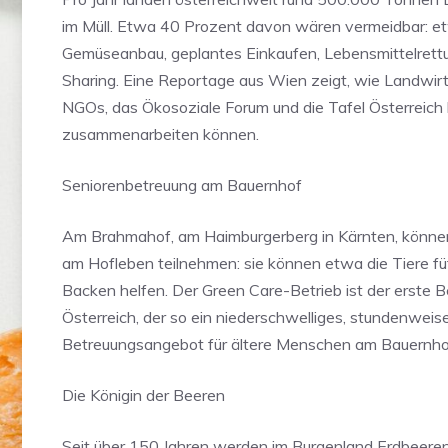
im Müll. Etwa 40 Prozent davon wären vermeidbar: et
Gemüseanbau, geplantes Einkaufen, Lebensmittelrett
Sharing. Eine Reportage aus Wien zeigt, wie Landwir
NGOs, das Ökosoziale Forum und die Tafel Österreich 
zusammenarbeiten können.
Seniorenbetreuung am Bauernhof
Am Brahmahof, am Haimburgerberg in Kärnten, können
am Hofleben teilnehmen: sie können etwa die Tiere fü
Backen helfen. Der Green Care-Betrieb ist der erste Be
Österreich, der so ein niederschwelliges, stundenweis
Betreuungsangebot für ältere Menschen am Bauernho
Die Königin der Beeren
Seit über 150 Jahren werden im Burgenland Erdbeere