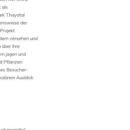
 als
ark Thayatal
bensweise der
Projekt
ndern versehen und
 über ihre
ern jagen und
nd Pflanzen
eues Besucher-
kulärem Ausblick
Lebensmittel