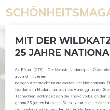
Zum
SCHÖNHEITSMAG
Inhalt
springen
MIT DER WILDKATZ
25 JAHRE NATION
St. Pölten (OTS) – Der kleinste Nationalpark Österrei
zugleich mit einem
riesigen Artenreichtum aufwarten: der Nationalpark T
Norden von Niederösterreich, bei Hardegg, an der Gre
Tschechien, schlängelt sich die Thaya vorbei an den 
genau 25 Jahren ist dieses Stück Natur zum schütze
Nationalpark erklärt worden. Mit Erfolg: Immerhin hat 