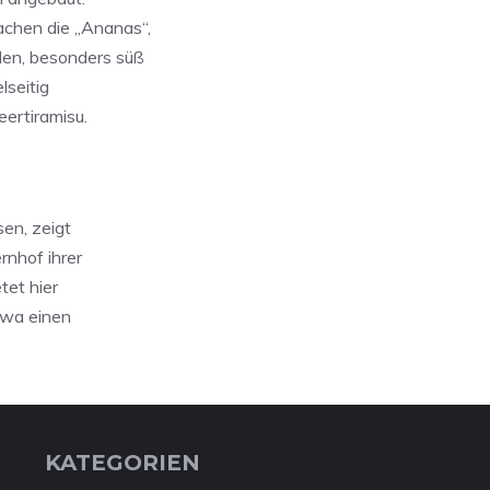
chen die „Ananas“,
den, besonders süß
lseitig
ertiramisu.
en, zeigt
rnhof ihrer
tet hier
twa einen
KATEGORIEN