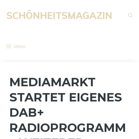
Zum
Inhalt
SCHÖNHEITSMAGAZIN
springen
Menü
MEDIAMARKT
STARTET EIGENES
DAB+
RADIOPROGRAMM