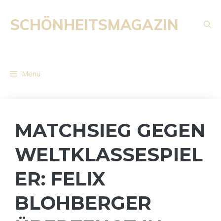
Zum
Inhalt
SCHÖNHEITSMAGAZIN
springen
Menü
MATCHSIEG GEGEN
WELTKLASSESPIEL
ER: FELIX
BLOHBERGER