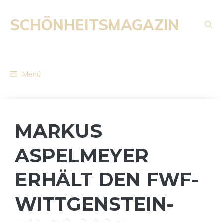
Zum
Inhalt
SCHÖNHEITSMAGAZIN
springen
Menü
MARKUS
ASPELMEYER
ERHÄLT DEN FWF-
WITTGENSTEIN-