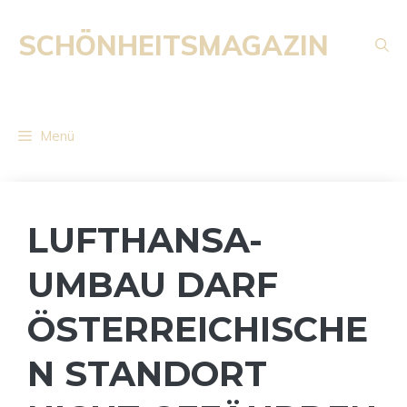
Zum
Inhalt
SCHÖNHEITSMAGAZIN
springen
Menü
LUFTHANSA-
UMBAU DARF
ÖSTERREICHISCHE
N STANDORT