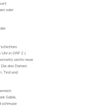
wort
ien oder
 der
’schichten
 Uhr in ORF 2 (
Horowitz sechs neue
. Die drei Damen
, Tirol und
terreich
lark Gable,
nd schmuse