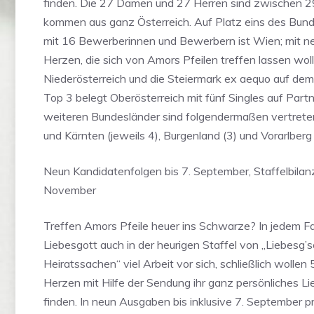
finden. Die 27 Damen und 27 Herren sind zwischen 2
kommen aus ganz Österreich. Auf Platz eins des Bun
mit 16 Bewerberinnen und Bewerbern ist Wien; mit 
Herzen, die sich von Amors Pfeilen treffen lassen woll
Niederösterreich und die Steiermark ex aequo auf dem
Top 3 belegt Oberösterreich mit fünf Singles auf Part
weiteren Bundesländer sind folgendermaßen vertreten:
und Kärnten (jeweils 4), Burgenland (3) und Vorarlberg 
Neun Kandidatenfolgen bis 7. September, Staffelbilan
November
Treffen Amors Pfeile heuer ins Schwarze? In jedem Fal
Liebesgott auch in der heurigen Staffel von „Liebesg’
Heiratssachen“ viel Arbeit vor sich, schließlich wolle
Herzen mit Hilfe der Sendung ihr ganz persönliches Li
finden. In neun Ausgaben bis inklusive 7. September p