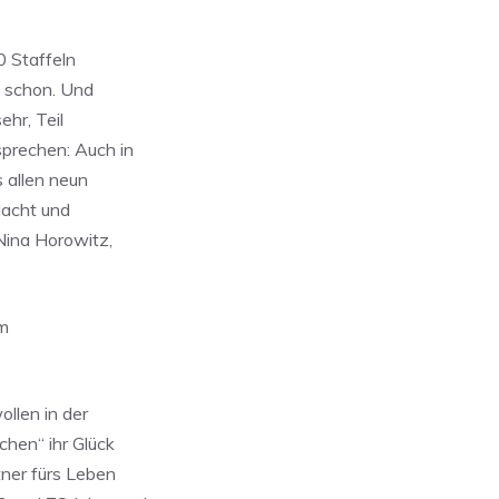
0 Staffeln
t schon. Und
ehr, Teil
sprechen: Auch in
 allen neun
lacht und
 Nina Horowitz,
im
llen in der
chen“ ihr Glück
ner fürs Leben