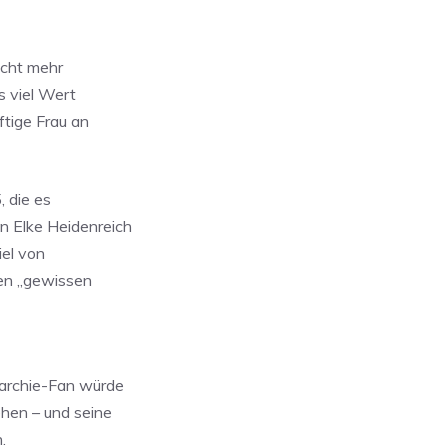
nicht mehr
s viel Wert
ftige Frau an
, die es
n Elke Heidenreich
iel von
nen „gewissen
narchie-Fan würde
ehen – und seine
.