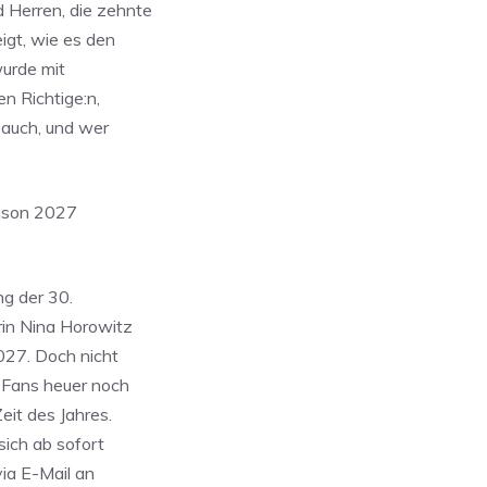
 Herren, die zehnte
igt, wie es den
urde mit
n Richtige:n,
Bauch, und wer
aison 2027
ng der 30.
rin Nina Horowitz
027. Doch nicht
e Fans heuer noch
eit des Jahres.
sich ab sofort
via E-Mail an