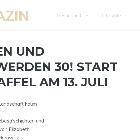
AZIN
Gesundheit
Lifestyle
EN UND
WERDEN 30! START
FFEL AM 13. JULI
-Landschaft kaum
ebesg’schichten und
 von Elizabeth
 Horowitz