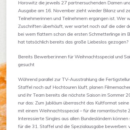
Horowitz die jeweils 27 partnersuchenden Damen und
Ausgabe am 16. November zieht wieder Bilanz und ze
Teilnehmerinnen und Teilnehmern ergangen ist. Wer w
Zuschriften überhäuft, wer wartet noch auf die oder de
bei wem flattern schon die ersten Schmetterlinge im 
hat tatsächlich bereits das große Liebeslos gezogen?
Bereits Bewerber:innen für Weihnachtsspecial und S
gesucht
Während parallel zur TV-Ausstrahlung die Fertigstellu
Staffel noch auf Hochtouren läuft, planen Filmemache
und ihr Team bereits die nächste Saison im Sommer 2
nur das: Zum Jubiläum überrascht das Kultformat sein
mit einem Weihnachtsspecial – für die romantischste Z
Interessierte Singles aus allen Bundesländern können 
für die 31. Staffel und die Spezialausgabe bewerben: 