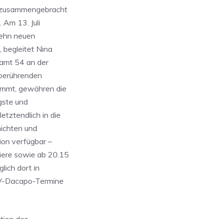
en zusammengebracht
. Am 13. Juli
zehn neuen
 begleitet Nina
samt 54 an der
t berührenden
ommt, gewähren die
ngste und
tztendlich in die
hichten und
ion verfügbar –
ere sowie ab 20.15
lich dort in
TV-Dacapo-Termine