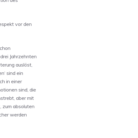
tion des
espekt vor den
schon
drei Jahrzehnten
terung auslöst,
n‘ sind ein
ch in einer
tionen sind, die
strebt, aber mit
, zum absoluten
icher werden