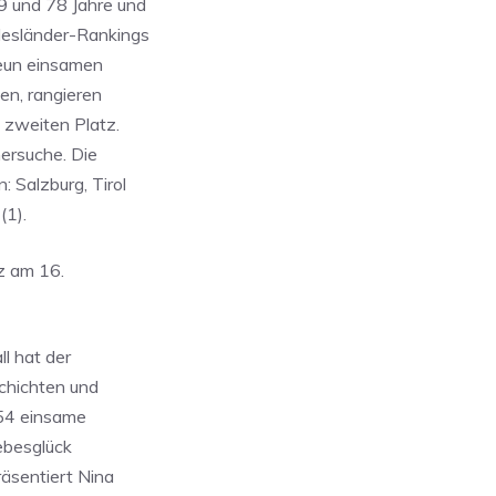
9 und 78 Jahre und
desländer-Rankings
neun einsamen
en, rangieren
 zweiten Platz.
nersuche. Die
 Salzburg, Tirol
(1).
z am 16.
l hat der
schichten und
n 54 einsame
ebesglück
räsentiert Nina