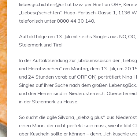
liebesgschichten@orf.at
bzw. per Brief an ORF, Kenn
„Liebesg’schichten“, Hugo-Portisch-Gasse 1, 1136 W
telefonisch unter 0800 44 30 140.
Auftaktfolge am 13. Juli mit sechs Singles aus NÖ, OÖ,
Steiermark und Tirol
In der Auftaktsendung zur Jubiläumssaison der „Liebsg
und Heiratssachen“ am Montag, dem 13. Juli, um 20.15
und 24 Stunden vorab auf ORF ON) porträtiert Nina 
Singles auf ihrer Suche nach dem großen Lebensglück
und drei Herren sind in Niederösterreich, Oberösterreich
in der Steiermark zu Hause.
So sucht die agile Silvana, „siebzig plus“, aus Niederös
einen Mann, der nicht perfekt sein muss, wie ihr Idol C
aber Kuscheln sollte er können – denn: „Ich kuschle u