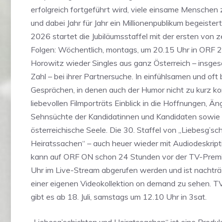
erfolgreich fortgeführt wird, viele einsame Mensch
und dabei Jahr für Jahr ein Millionenpublikum begeistert
2026 startet die Jubiläumsstaffel mit der ersten von 
Folgen: Wöchentlich, montags, um 20.15 Uhr in ORF 2,
Horowitz wieder Singles aus ganz Österreich – insge
Zahl – bei ihrer Partnersuche. In einfühlsamen und of
Gesprächen, in denen auch der Humor nicht zu kurz k
liebevollen Filmporträts Einblick in die Hoffnungen, Ä
Sehnsüchte der Kandidatinnen und Kandidaten sowie le
österreichische Seele. Die 30. Staffel von „Liebesg’sc
Heiratssachen“ – auch heuer wieder mit Audiodeskript
kann auf ORF ON schon 24 Stunden vor der TV-Premi
Uhr im Live-Stream abgerufen werden und ist nachträg
einer eigenen Videokollektion on demand zu sehen. 
gibt es ab 18. Juli, samstags um 12.10 Uhr in 3sat.