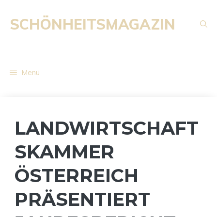
Zum
Inhalt
SCHÖNHEITSMAGAZIN
springen
Menü
LANDWIRTSCHAFT
SKAMMER
ÖSTERREICH
PRÄSENTIERT