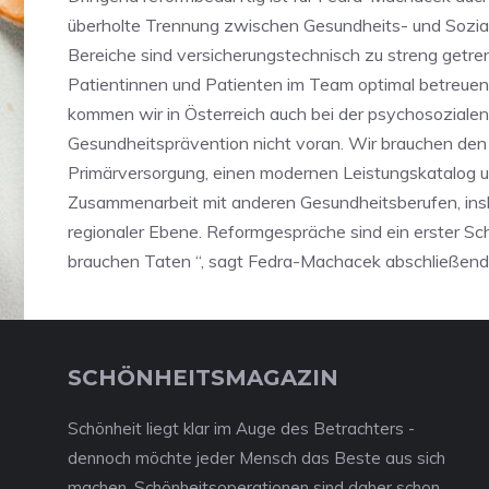
überholte Trennung zwischen Gesundheits- und Sozial
Bereiche sind versicherungstechnisch zu streng getre
Patientinnen und Patienten im Team optimal betreue
kommen wir in Österreich auch bei der psychosoziale
Gesundheitsprävention nicht voran. Wir brauchen den
Primärversorgung, einen modernen Leistungskatalog u
Zusammenarbeit mit anderen Gesundheitsberufen, in
regionaler Ebene. Reformgespräche sind ein erster Schr
brauchen Taten “, sagt Fedra-Machacek abschließend
SCHÖNHEITSMAGAZIN
Schönheit liegt klar im Auge des Betrachters -
dennoch möchte jeder Mensch das Beste aus sich
machen. Schönheitsoperationen sind daher schon