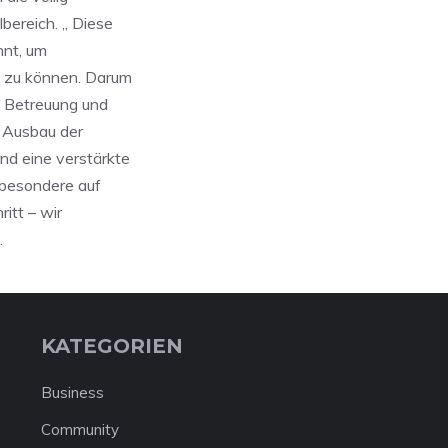
bereich. „ Diese
nnt, um
n zu können. Darum
n Betreuung und
 Ausbau der
nd eine verstärkte
sbesondere auf
itt – wir
.
KATEGORIEN
Business
Community