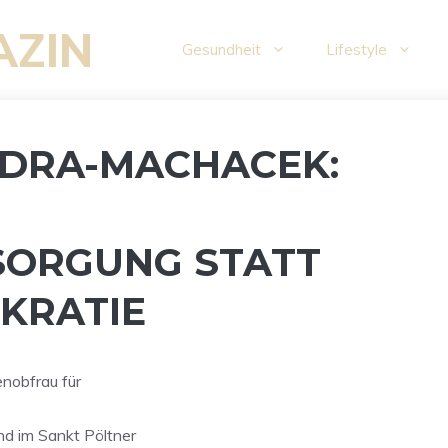
AZIN
Gesundheit
Lifestyle
EDRA-MACHACEK:
SORGUNG STATT
KRATIE
nobfrau für
d im Sankt Pöltner