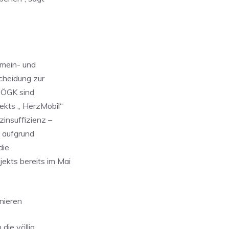
emein- und
cheidung zur
r ÖGK sind
ekts „ HerzMobil“
zinsuffizienz –
 aufgrund
die
kts bereits im Mai
nieren
die völlig