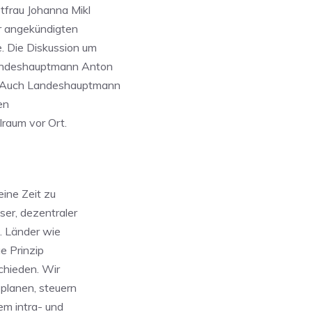
tfrau Johanna Mikl
r angekündigten
. Die Diskussion um
Landeshauptmann Anton
 Auch Landeshauptmann
en
raum vor Ort.
eine Zeit zu
ser, dezentraler
. Länder wie
e Prinzip
chieden. Wir
planen, steuern
em intra- und