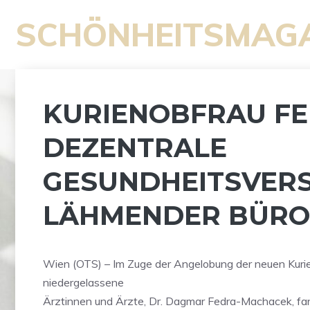
Zum
SCHÖNHEITSMAG
Inhalt
springen
KURIENOBFRAU F
DEZENTRALE
GESUNDHEITSVER
LÄHMENDER BÜRO
Wien (OTS) – Im Zuge der Angelobung der neuen Kurie
niedergelassene
Ärztinnen und Ärzte, Dr. Dagmar Fedra-Machacek, fan