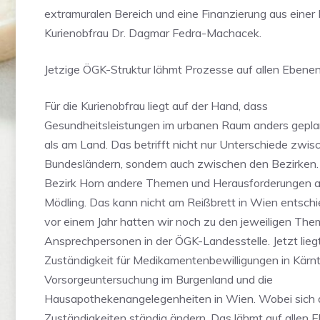
extramuralen Bereich und eine Finanzierung aus einer 
Kurienobfrau Dr. Dagmar Fedra-Machacek.
Jetzige ÖGK-Struktur lähmt Prozesse auf allen Ebene
Für die Kurienobfrau liegt auf der Hand, dass
Gesundheitsleistungen im urbanen Raum anders gepl
als am Land. Das betrifft nicht nur Unterschiede zwi
Bundesländern, sondern auch zwischen den Bezirken.
Bezirk Horn andere Themen und Herausforderungen al
Mödling. Das kann nicht am Reißbrett in Wien entsch
vor einem Jahr hatten wir noch zu den jeweiligen Th
Ansprechpersonen in der ÖGK-Landesstelle. Jetzt liegt
Zuständigkeit für Medikamentenbewilligungen in Kärnt
Vorsorgeuntersuchung im Burgenland und die
Hausapothekenangelegenheiten in Wien. Wobei sich 
Zuständigkeiten ständig ändern. Das lähmt auf allen E