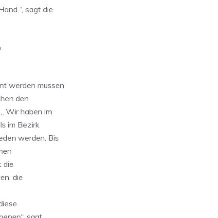
Hand “, sagt die
n
ant werden müssen
schen den
 „ Wir haben im
s im Bezirk
ieden werden. Bis
emen
 die
en, die
diese
benen“, sagt