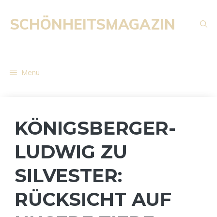
Zum
Inhalt
SCHÖNHEITSMAGAZIN
springen
Menü
KÖNIGSBERGER-
LUDWIG ZU
SILVESTER:
RÜCKSICHT AUF