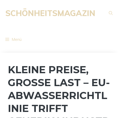
Zum
Inhalt
SCHÖNHEITSMAGAZIN
springen
Menü
KLEINE PREISE,
GROSSE LAST – EU-A
BWASSERRICHTLI
NIE TRIFFT G