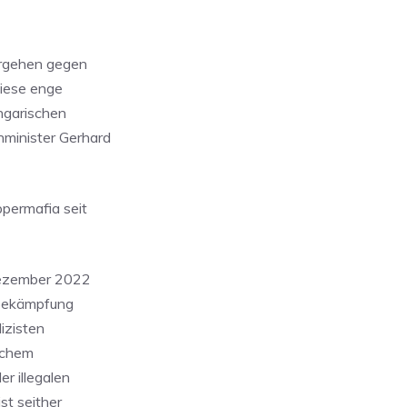
orgehen gegen
Diese enge
ngarischen
nminister Gerhard
permafia seit
 Dezember 2022
rbekämpfung
izisten
ischem
r illegalen
st seither