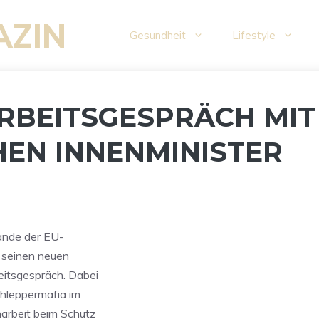
AZIN
Gesundheit
Lifestyle
ARBEITSGESPRÄCH MIT
EN INNENMINISTER
ande der EU-
 seinen neuen
eitsgespräch. Dabei
hleppermafia im
arbeit beim Schutz