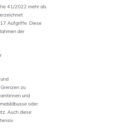
che 41/2022 mehr als
verzeichnet
7 Aufgriffe. Diese
 Rahmen der
r
 und
r Grenzen zu
eamtinnen und
rmebildbusse oder
tz. Auch diese
ntensiv