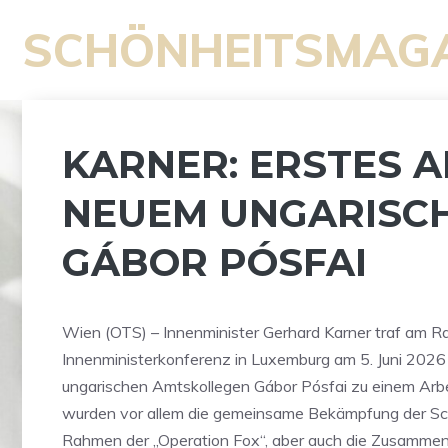
Zum
SCHÖNHEITSMAG
Inhalt
springen
KARNER: ERSTES 
NEUEM UNGARISCH
GÁBOR PÓSFAI
Wien (OTS) – Innenminister Gerhard Karner traf am R
Innenministerkonferenz in Luxemburg am 5. Juni 2026
ungarischen Amtskollegen Gábor Pósfai zu einem Arb
wurden vor allem die gemeinsame Bekämpfung der Sc
Rahmen der „Operation Fox“, aber auch die Zusammen