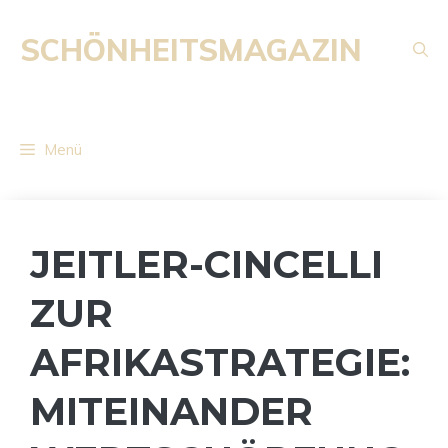
Zum
Inhalt
SCHÖNHEITSMAGAZIN
springen
Menü
JEITLER-CINCELLI
ZUR
AFRIKASTRATEGIE:
MITEINANDER