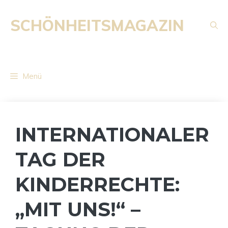
Zum
Inhalt
SCHÖNHEITSMAGAZIN
springen
Menü
INTERNATIONALER
TAG DER
KINDERRECHTE:
„MIT UNS!“ –