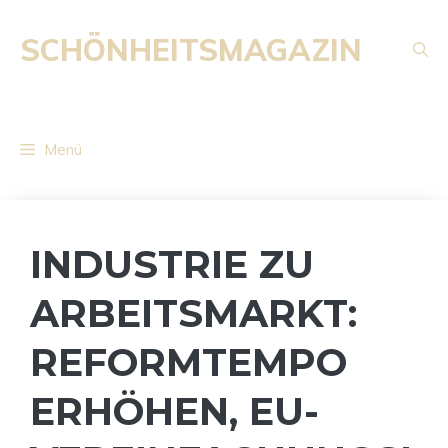
Zum
Inhalt
SCHÖNHEITSMAGAZIN
springen
Menü
INDUSTRIE ZU
ARBEITSMARKT:
REFORMTEMPO
ERHÖHEN, EU-