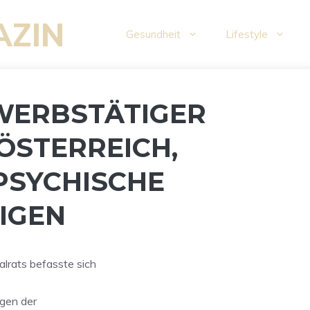
AZIN
Gesundheit
Lifestyle
WERBSTÄTIGER
ÖSTERREICH,
PSYCHISCHE
IGEN
lrats befasste sich
egen der