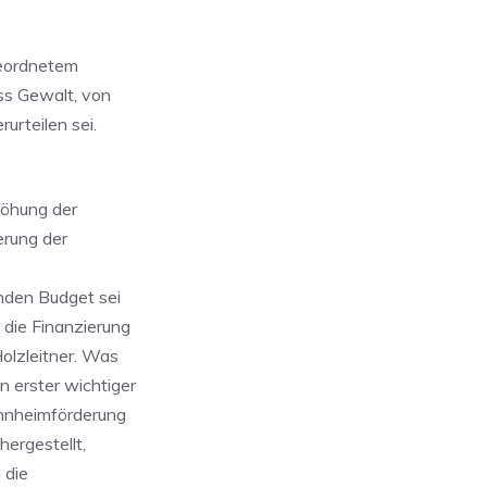
geordnetem
ss Gewalt, von
urteilen sei.
höhung der
erung der
enden Budget sei
die Finanzierung
olzleitner. Was
 erster wichtiger
ohnheimförderung
hergestellt,
 die