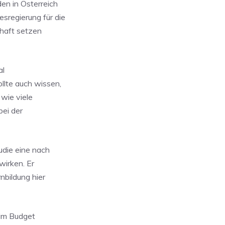
en in Österreich
sregierung für die
chaft setzen
al
llte auch wissen,
 wie viele
bei der
udie eine nach
wirken. Er
nbildung hier
 im Budget