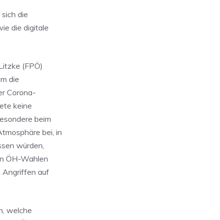
sich die
ie die digitale
Litzke (FPÖ)
em die
er Corona-
ete keine
besondere beim
tmosphäre bei, in
ssen würden,
 den ÖH-Wahlen
 Angriffen auf
n, welche