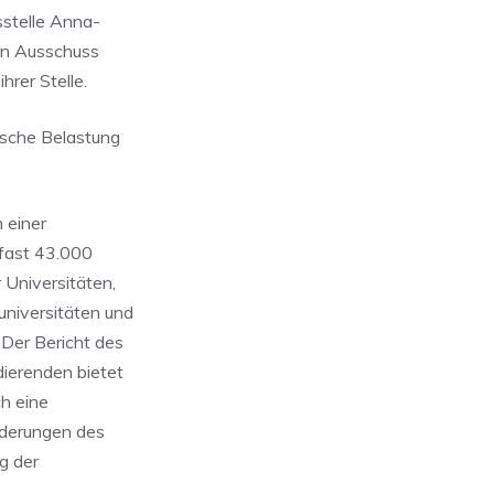
sstelle Anna-
en Ausschuss
hrer Stelle.
ische Belastung
 einer
 fast 43.000
 Universitäten,
niversitäten und
 Der Bericht des
dierenden bietet
ch eine
örderungen des
g der