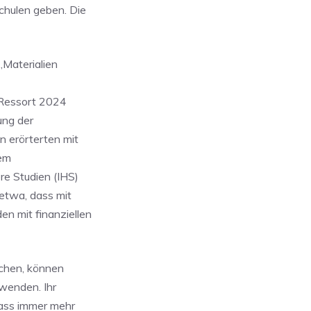
chulen geben. Die
„Materialien
 Ressort 2024
ung der
 erörterten mit
dem
re Studien (IHS)
 etwa, dass mit
n mit finanziellen
uchen, können
 wenden. Ihr
dass immer mehr