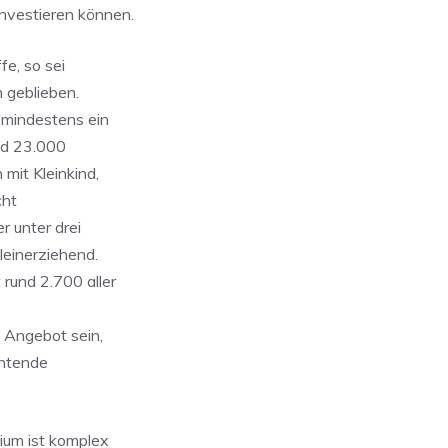
nvestieren können.
fe, so sei
h geblieben.
 mindestens ein
nd 23.000
 mit Kleinkind,
cht
r unter drei
leinerziehend.
rund 2.700 aller
s Angebot sein,
chtende
ium ist komplex