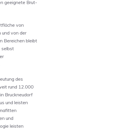
n geeignete Brut-
mtfläche von
 und von der
n Bereichen bleibt
 selbst
er
.
deutung des
weit rund 12.000
 in Bruckneudorf
us und leisten
mafitten
nen und
ogie leisten