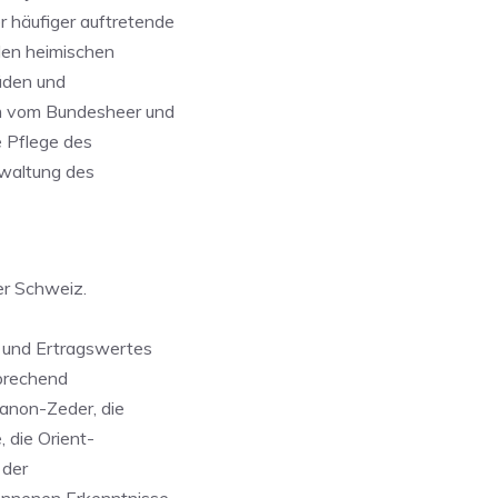
häufiger auftretende
len heimischen
äden und
m vom Bundesheer und
e Pflege des
rwaltung des
er Schweiz.
- und Ertragswertes
sprechend
banon-Zeder, die
 die Orient-
 der