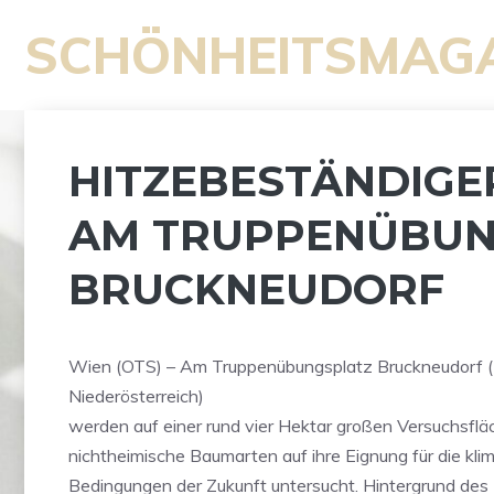
Zum
SCHÖNHEITSMAG
Inhalt
springen
HITZEBESTÄNDIG
AM TRUPPENÜBUN
BRUCKNEUDORF
Wien (OTS) – Am Truppenübungsplatz Bruckneudorf (
Niederösterreich)
werden auf einer rund vier Hektar großen Versuchsflä
nichtheimische Baumarten auf ihre Eignung für die kli
Bedingungen der Zukunft untersucht. Hintergrund des P