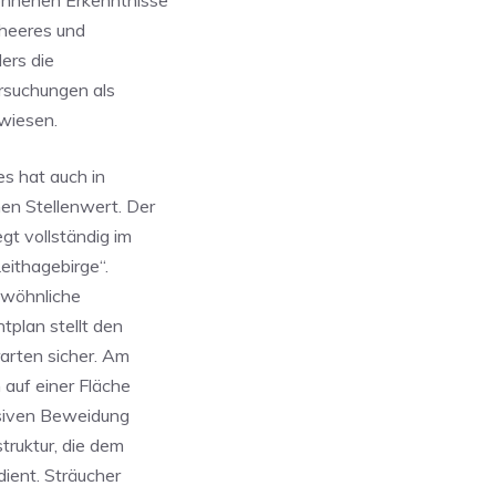
onnenen Erkenntnisse
sheeres und
ders die
ersuchungen als
wiesen.
s hat auch in
en Stellenwert. Der
gt vollständig im
eithagebirge“.
ewöhnliche
plan stellt den
arten sicher. Am
auf einer Fläche
siven Beweidung
truktur, die dem
ient. Sträucher