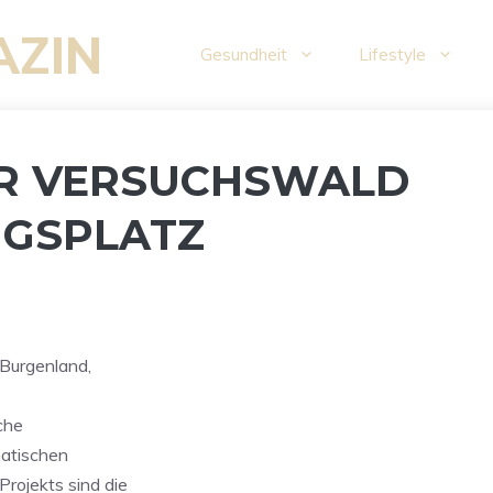
AZIN
Gesundheit
Lifestyle
ER VERSUCHSWALD
GSPLATZ
Burgenland,
che
matischen
rojekts sind die