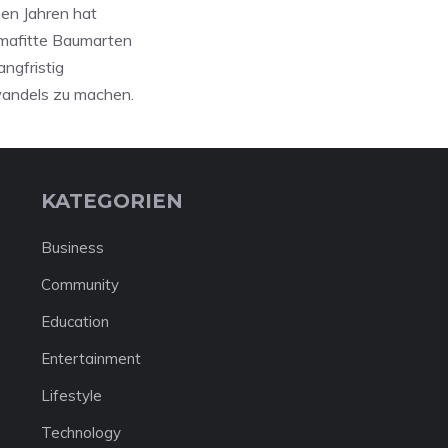
nen Jahren hat
imafitte Baumarten
ngfristig
wandels zu machen.
KATEGORIEN
Business
Community
Education
Entertainment
Lifestyle
Technology