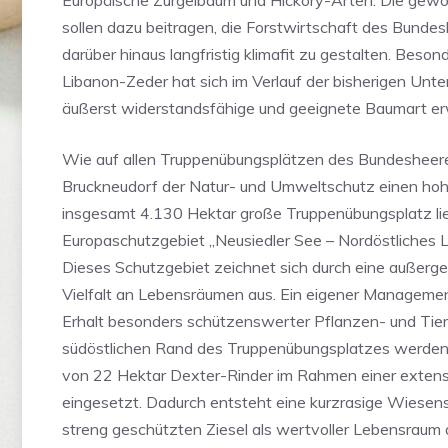
Europäische Zürgelbaum und Hickory-Arten. Die gew
sollen dazu beitragen, die Forstwirtschaft des Bunde
darüber hinaus langfristig klimafit zu gestalten. Beson
Libanon-Zeder hat sich im Verlauf der bisherigen Unt
äußerst widerstandsfähige und geeignete Baumart er
Wie auf allen Truppenübungsplätzen des Bundesheere
Bruckneudorf der Natur- und Umweltschutz einen hoh
insgesamt 4.130 Hektar große Truppenübungsplatz lie
Europaschutzgebiet „Neusiedler See – Nordöstliches L
Dieses Schutzgebiet zeichnet sich durch eine außerg
Vielfalt an Lebensräumen aus. Ein eigener Management
Erhalt besonders schützenswerter Pflanzen- und Tier
südöstlichen Rand des Truppenübungsplatzes werden 
von 22 Hektar Dexter-Rinder im Rahmen einer exten
eingesetzt. Dadurch entsteht eine kurzrasige Wiesens
streng geschützten Ziesel als wertvoller Lebensraum d