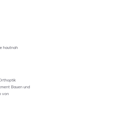
ne hautnah
Orthoptik
rtment Bauen und
n von