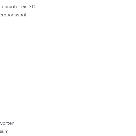
 darunter ein 3D-
erationssaal.
tworten
dium.