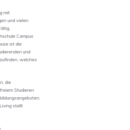
g mit
gen und vielen
ltig,
ochschule Campus
use ist die
udierenden und
zufinden, welches
n, die
freiem Studieren
bildungsangeboten.
ving stellt
e