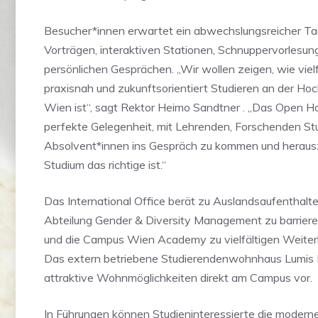
Besucher*innen erwartet ein abwechslungsreicher Ta
Vorträgen, interaktiven Stationen, Schnuppervorlesun
persönlichen Gesprächen. „Wir wollen zeigen, wie vielfä
praxisnah und zukunftsorientiert Studieren an der H
Wien ist“, sagt Rektor Heimo Sandtner . „Das Open Ho
perfekte Gelegenheit, mit Lehrenden, Forschenden St
Absolvent*innen ins Gespräch zu kommen und heraus
Studium das richtige ist.“
Das International Office berät zu Auslandsaufenthalte
Abteilung Gender & Diversity Management zu barriere
und die Campus Wien Academy zu vielfältigen Weiter
Das extern betriebene Studierendenwohnhaus Lumis Li
attraktive Wohnmöglichkeiten direkt am Campus vor.
In Führungen können Studieninteressierte die modern