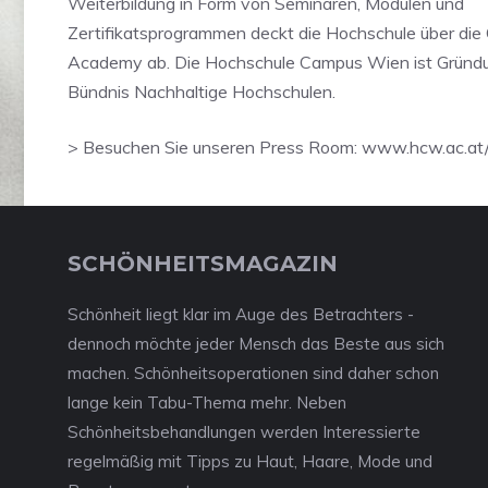
Weiterbildung in Form von Seminaren, Modulen und
Zertifikatsprogrammen deckt die Hochschule über di
Academy ab. Die Hochschule Campus Wien ist Gründu
Bündnis Nachhaltige Hochschulen.
> Besuchen Sie unseren Press Room: www.hcw.ac.at
SCHÖNHEITSMAGAZIN
Schönheit liegt klar im Auge des Betrachters -
dennoch möchte jeder Mensch das Beste aus sich
machen. Schönheitsoperationen sind daher schon
lange kein Tabu-Thema mehr. Neben
Schönheitsbehandlungen werden Interessierte
regelmäßig mit Tipps zu Haut, Haare, Mode und