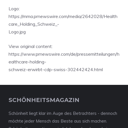
Logo:
https://mma.prnewswire.com/media/2642028/Health
care_Holding_Schweiz_-
Logo.jpg
View original content:
https://www.prnewswire.com/de/pressemitteilungen/h
ealthcare-holding-
schweiz-erwirbt-cdp-swiss-302442424.html
SCHÖNHEITSMAGAZIN
Schönheit liegt klar im Auge des Betrachters - dennoch
möchte jeder Mensch das Beste aus sich machen.