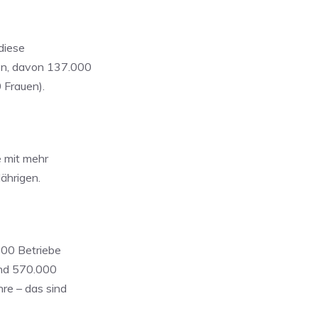
diese
nen, davon 137.000
 Frauen).
e mit mehr
Jährigen.
200 Betriebe
und 570.000
re – das sind