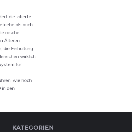
rt die zitierte
etriebe als auch
die rasche
n Älteren-
, die Einhaltung
enschen wirklich
System für
ahren, wie hoch
0 in den
KATEGORIEN