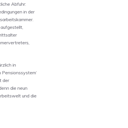
liche Abfuhr:
edingungen in der
esarbeitskammer.
aufgestellt,
ittsalter
mervertreters,
rzlich in
um Pensionssystem‘
t der
 denn die neun
rbeitswelt und die