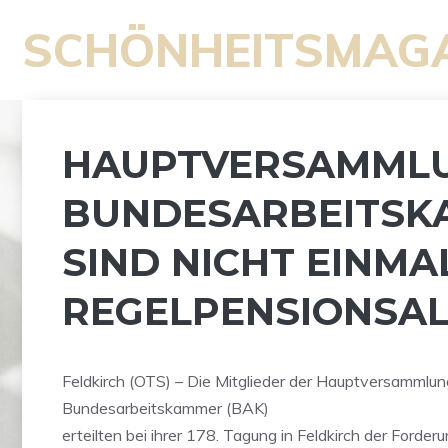
Zum
SCHÖNHEITSMAG
Inhalt
springen
HAUPTVERSAMML
BUNDESARBEITSKA
SIND NICHT EINMA
REGELPENSIONSAL
Feldkirch (OTS) – Die Mitglieder der Hauptversammlun
Bundesarbeitskammer (BAK)
erteilten bei ihrer 178. Tagung in Feldkirch der Forder