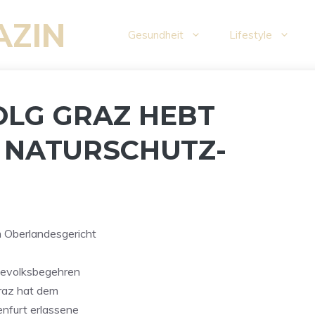
AZIN
Gesundheit
Lifestyle
OLG GRAZ HEBT
 NATURSCHUTZ-
m Oberlandesgericht
ndevolksbegehren
Graz hat dem
nfurt erlassene