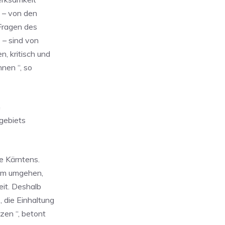
n – von den
 Fragen des
 – sind von
, kritisch und
nen “, so
m
gebiets
le Kärntens.
aum umgehen,
eit. Deshalb
 die Einhaltung
zen “, betont