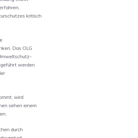
erfahren,
rschutzes kritisch
he
ränken. Das OLG
, Umweltschutz-
 geführt werden
der
kommt, wird
ünen sehen einem
en.
rchen durch
erksamkeit