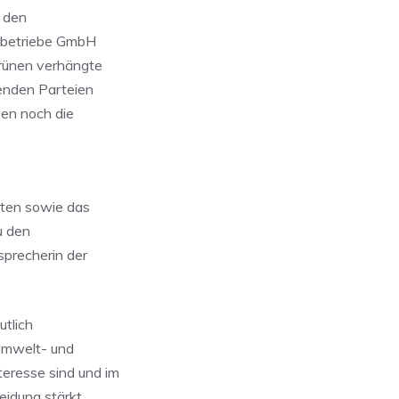
d den
rstbetriebe GmbH
rünen verhängte
enden Parteien
en noch die
ften sowie das
u den
sprecherin der
utlich
 Umwelt- und
eresse sind und im
eidung stärkt