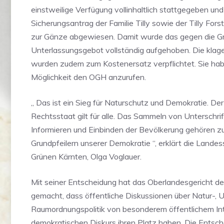
einstweilige Verfügung vollinhaltlich stattgegeben un
Sicherungsantrag der Familie Tilly sowie der Tilly Fo
zur Gänze abgewiesen. Damit wurde das gegen die G
Unterlassungsgebot vollständig aufgehoben. Die klag
wurden zudem zum Kostenersatz verpflichtet. Sie hab
Möglichkeit den OGH anzurufen.
„ Das ist ein Sieg für Naturschutz und Demokratie. Der
Rechtsstaat gilt für alle. Das Sammeln von Unterschri
Informieren und Einbinden der Bevölkerung gehören z
Grundpfeilern unserer Demokratie “, erklärt die Landes
Grünen Kärnten, Olga Voglauer.
Mit seiner Entscheidung hat das Oberlandesgericht de
gemacht, dass öffentliche Diskussionen über Natur-,
Raumordnungspolitik von besonderem öffentlichem Int
demokratischen Diskurs ihren Platz haben. Die Entsch