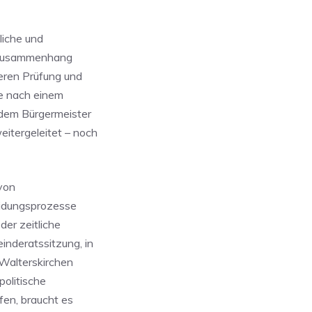
liche und
im Zusammenhang
heren Prüfung und
e nach einem
 dem Bürgermeister
itergeleitet – noch
 von
eidungsprozesse
er zeitliche
nderatssitzung, in
 Walterskirchen
politische
en, braucht es