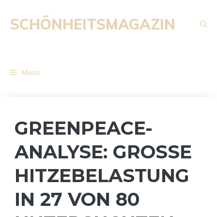
Zum
Inhalt
SCHÖNHEITSMAGAZIN
springen
Menü
GREENPEACE-
ANALYSE: GROSSE H
ITZEBELASTUNG I
N 27 VON 80 U