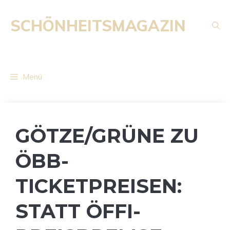
Zum
Inhalt
SCHÖNHEITSMAGAZIN
springen
Menü
GÖTZE/GRÜNE ZU
ÖBB-
TICKETPREISEN:
STATT ÖFFI-