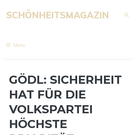
Zum
Inhalt
SCHÖNHEITSMAGAZIN
springen
Menü
GÖDL: SICHERHEIT
HAT FÜR DIE
VOLKSPARTEI
HÖCHSTE