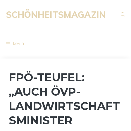
Zum
Inhalt
SCHÖNHEITSMAGAZIN
springen
Menü
FPÖ-TEUFEL:
„AUCH ÖVP-
LANDWIRTSCHAFT
SMINISTER