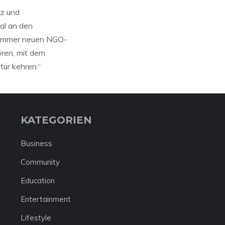
nz und
dal an den
n immer neuen NGO-
ören, mit dem
tür kehren.“
KATEGORIEN
Business
Community
Education
Entertainment
Lifestyle