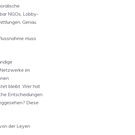
oralische
enbar NGOs, Lobby-
ittlungen. Genau
nflussnahme muss
ändige
 Netzwerke im
onen
et bleibt. Wer hat
che Entscheidungen
weggesehen? Diese
 von der Leyen