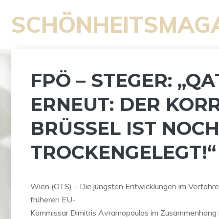
Zum
SCHÖNHEITSMAG
Inhalt
springen
FPÖ – STEGER: „Q
ERNEUT: DER KOR
BRÜSSEL IST NOCH
TROCKENGELEGT!“
Wien (OTS) – Die jüngsten Entwicklungen im Verfahr
früheren EU-
Kommissar Dimitris Avramopoulos im Zusammenhang 