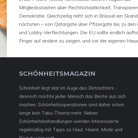
Mitgliedsstaaten über Rechtsstaatlichkeit, Transpare
Demokratie. Gleichzeitig reiht sich in Brüssel ein Skan
nächsten – von Qatargate über Pfizergate bis zu de
und Lobby-Verflechtungen. Die EU sollte endlich aufh
Finger auf andere zu zeigen, und vor der eigenen Haus
SCHÖNHEITSMAGAZIN
Schönheit liegt klar im Auge des Betrachters -
dennoch möchte jeder Mensch das Beste aus sich
machen. Schönheitsoperationen sind daher schon
lange kein Tabu-Thema mehr. Neben
Schönheitsbehandlungen werden Interessierte
regelmäßig mit Tipps zu Haut, Haare, Mode und
Beauty versorgt.