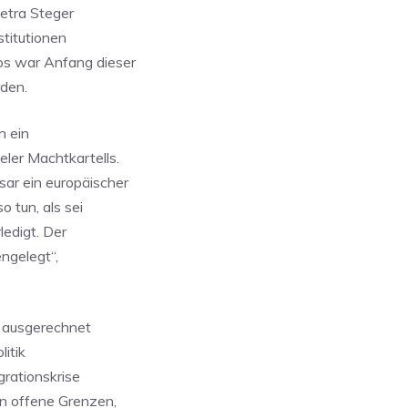
Petra Steger
stitutionen
os war Anfang dieser
den.
n ein
ler Machtkartells.
r ein europäischer
 tun, als sei
ledigt. Der
engelegt“,
s ausgerechnet
itik
grationskrise
n offene Grenzen,