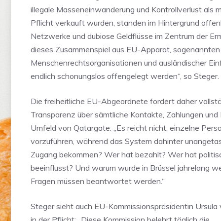
illegale Masseneinwanderung und Kontrollverlust als m
Pflicht verkauft wurden, standen im Hintergrund off
Netzwerke und dubiose Geldflüsse im Zentrum der Erm
dieses Zusammenspiel aus EU-Apparat, sogenannten
Menschenrechtsorganisationen und ausländischer Ei
endlich schonungslos offengelegt werden“, so Steger.
Die freiheitliche EU-Abgeordnete fordert daher vollst
Transparenz über sämtliche Kontakte, Zahlungen und
Umfeld von Qatargate: „Es reicht nicht, einzelne Pers
vorzuführen, während das System dahinter unangetast
Zugang bekommen? Wer hat bezahlt? Wer hat politis
beeinflusst? Und warum wurde in Brüssel jahrelang 
Fragen müssen beantwortet werden.“
Steger sieht auch EU-Kommissionspräsidentin Ursula
in der Pflicht: „Diese Kommission belehrt täglich die