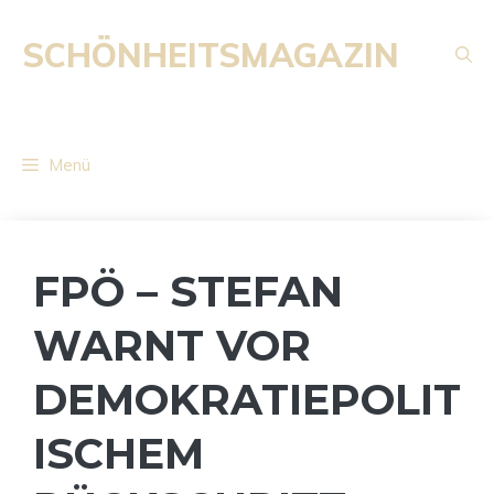
Zum
Inhalt
SCHÖNHEITSMAGAZIN
springen
Menü
FPÖ – STEFAN
WARNT VOR
DEMOKRATIEPOLIT
ISCHEM