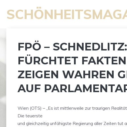
Zum
SCHÖNHEITSMAG
Inhalt
springen
FPÖ – SCHNEDLITZ
FÜRCHTET FAKTEN
ZEIGEN WAHREN G
AUF PARLAMENTAR
Wien (OTS) – „Es ist mittlerweile zur traurigen Realit
Die teuerste
und gleichzeitig unfähigste Regierung aller Zeiten tut a