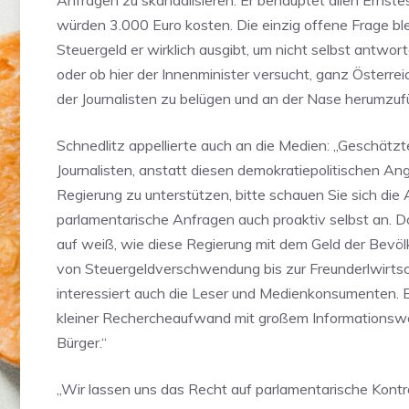
Anfragen zu skandalisieren. Er behauptet allen Ernste
würden 3.000 Euro kosten. Die einzig offene Frage blei
Steuergeld er wirklich ausgibt, um nicht selbst antwo
oder ob hier der Innenminister versucht, ganz Österreic
der Journalisten zu belügen und an der Nase herumzuf
Schnedlitz appellierte auch an die Medien: „Geschätzt
Journalisten, anstatt diesen demokratiepolitischen Angr
Regierung zu unterstützen, bitte schauen Sie sich die
parlamentarische Anfragen auch proaktiv selbst an. D
auf weiß, wie diese Regierung mit dem Geld der Bevö
von Steuergeldverschwendung bis zur Freunderlwirtsc
interessiert auch die Leser und Medienkonsumenten. 
kleiner Rechercheaufwand mit großem Informationswer
Bürger.“
„Wir lassen uns das Recht auf parlamentarische Kontro