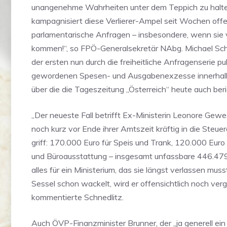
unangenehme Wahrheiten unter dem Teppich zu halte
kampagnisiert diese Verlierer-Ampel seit Wochen off
parlamentarische Anfragen – insbesondere, wenn sie
kommen!“, so FPÖ-Generalsekretär NAbg. Michael Schn
der ersten nun durch die freiheitliche Anfragenserie pu
gewordenen Spesen- und Ausgabenexzesse innerhalb
über die die Tageszeitung „Österreich“ heute auch beri
„Der neueste Fall betrifft Ex-Ministerin Leonore Gewes
noch kurz vor Ende ihrer Amtszeit kräftig in die Steu
griff: 170.000 Euro für Speis und Trank, 120.000 Euro
und Büroausstattung – insgesamt unfassbare 446.479
alles für ein Ministerium, das sie längst verlassen mus
Sessel schon wackelt, wird er offensichtlich noch verg
kommentierte Schnedlitz.
Auch ÖVP-Finanzminister Brunner, der „ja generell ei