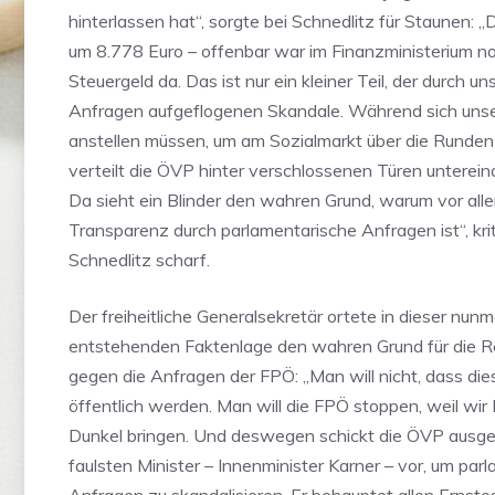
hinterlassen hat“, sorgte bei Schnedlitz für Staunen:
um 8.778 Euro – offenbar war im Finanzministerium no
Steuergeld da. Das ist nur ein kleiner Teil, der durch un
Anfragen aufgeflogenen Skandale. Während sich unser
anstellen müssen, um am Sozialmarkt über die Runde
verteilt die ÖVP hinter verschlossenen Türen unterei
Da sieht ein Blinder den wahren Grund, warum vor al
Transparenz durch parlamentarische Anfragen ist“, krit
Schnedlitz scharf.
Der freiheitliche Generalsekretär ortete in dieser nun
entstehenden Faktenlage den wahren Grund für die
gegen die Anfragen der FPÖ: „Man will nicht, dass di
öffentlich werden. Man will die FPÖ stoppen, weil wir L
Dunkel bringen. Und deswegen schickt die ÖVP ausge
faulsten Minister – Innenminister Karner – vor, um par