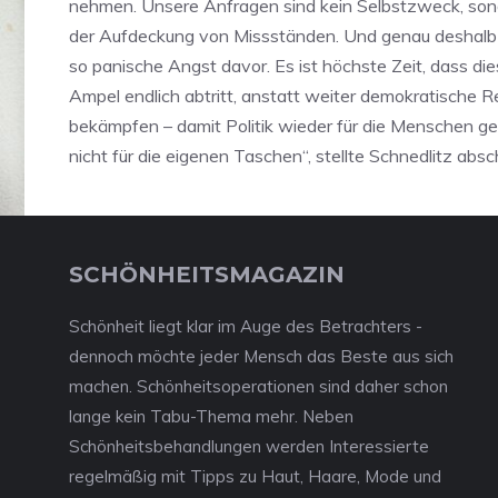
nehmen. Unsere Anfragen sind kein Selbstzweck, son
der Aufdeckung von Missständen. Und genau deshalb
so panische Angst davor. Es ist höchste Zeit, dass dies
Ampel endlich abtritt, anstatt weiter demokratische R
bekämpfen – damit Politik wieder für die Menschen g
nicht für die eigenen Taschen“, stellte Schnedlitz absc
SCHÖNHEITSMAGAZIN
Schönheit liegt klar im Auge des Betrachters -
dennoch möchte jeder Mensch das Beste aus sich
machen. Schönheitsoperationen sind daher schon
lange kein Tabu-Thema mehr. Neben
Schönheitsbehandlungen werden Interessierte
regelmäßig mit Tipps zu Haut, Haare, Mode und