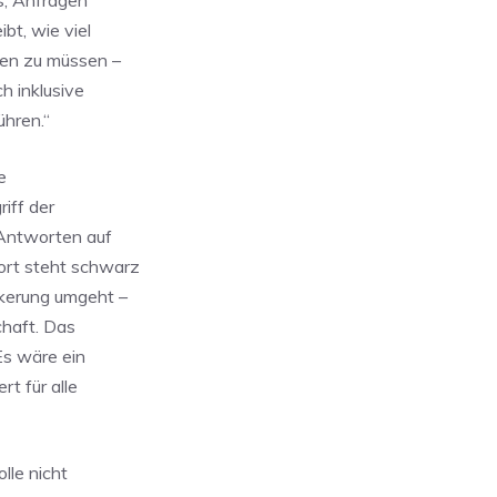
s, Anfragen
bt, wie viel
rten zu müssen –
h inklusive
ühren.“
e
iff der
 Antworten auf
ort steht schwarz
lkerung umgeht –
haft. Das
Es wäre ein
t für alle
lle nicht