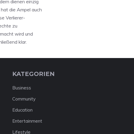
dern dienen einzig
 hat die Ampel auch
e Verlierer-
echte zu
emacht wird und
hließend klar.
KATEGORIEN
Business
Community
Education
Entertainment
Lifestyle