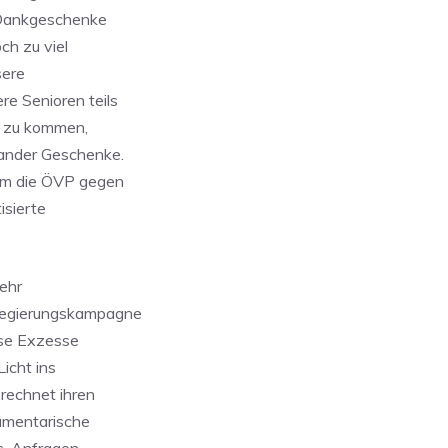
 „Dankgeschenke
ch zu viel
sere
e Senioren teils
n zu kommen,
nander Geschenke.
lem die ÖVP gegen
isierte
mehr
 Regierungskampagne
ese Exzesse
icht ins
rechnet ihren
lamentarische