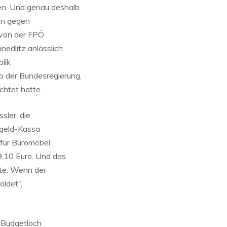
n. Und genau deshalb
en gegen
 von der FPÖ
edlitz anlässlich
blik
 der Bundesregierung,
chtet hatte.
sler, die
ergeld-Kassa
 für Büromöbel
,10 Euro. Und das
ste. Wenn der
oldet“,
n Budgetloch