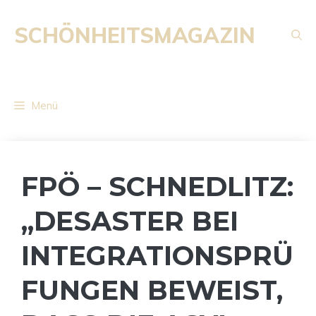
Zum
Inhalt
SCHÖNHEITSMAGAZIN
springen
Menü
FPÖ – SCHNEDLITZ:
„DESASTER BEI
INTEGRATIONSPRÜ
FUNGEN BEWEIST,