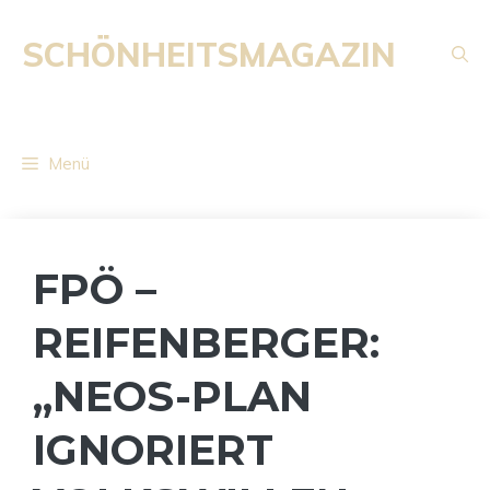
Zum
Inhalt
SCHÖNHEITSMAGAZIN
springen
Menü
FPÖ –
REIFENBERGER:
„NEOS-PLAN
IGNORIERT