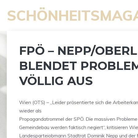
Zum
SCHÖNHEITSMAG
Inhalt
springen
FPÖ – NEPP/OBERL
BLENDET PROBLEM
VÖLLIG AUS
Wien (OTS) – „Leider präsentierte sich die Arbeiter
wieder als
Propagandatrommel der SPÖ. Die massiven Probleme
Gemeindebau werden faktisch negiert“, kritisieren W
Landesparteiobmann Stadtrat Dominik Nepp und der fr