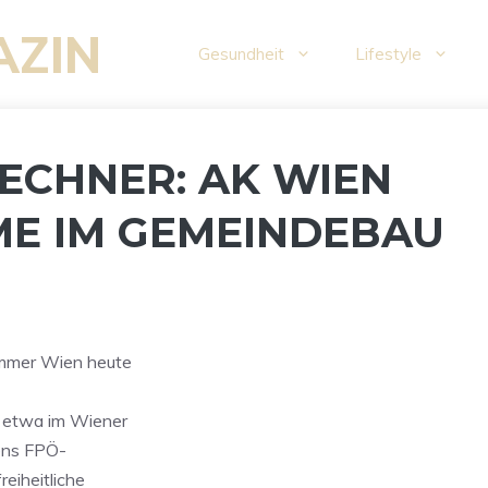
AZIN
Gesundheit
Lifestyle
ECHNER: AK WIEN
E IM GEMEINDEBAU
kammer Wien heute
 etwa im Wiener
iens FPÖ-
eiheitliche