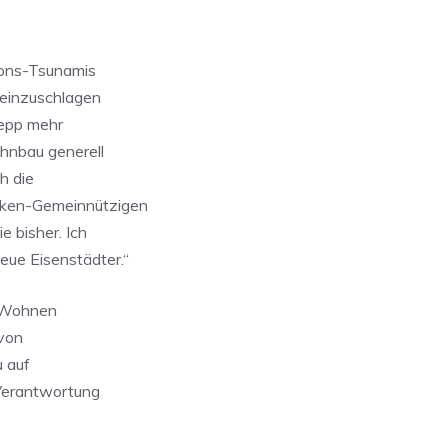
ions-Tsunamis
e einzuschlagen
Nepp mehr
ohnbau generell
h die
anken-Gemeinnützigen
e bisher. Ich
eue Eisenstädter.“
s Wohnen
 von
 auf
 Verantwortung